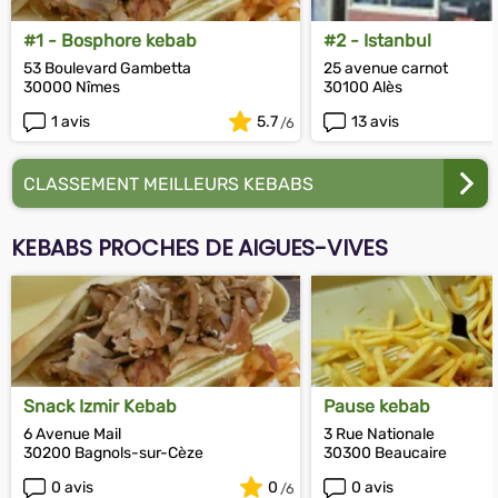
#1 - Bosphore kebab
#2 - Istanbul
53 Boulevard Gambetta
25 avenue carnot
30000 Nîmes
30100 Alès
1 avis
5.7
13 avis
CLASSEMENT MEILLEURS KEBABS
KEBABS PROCHES DE AIGUES-VIVES
Snack Izmir Kebab
Pause kebab
6 Avenue Mail
3 Rue Nationale
30200 Bagnols-sur-Cèze
30300 Beaucaire
0 avis
0
0 avis