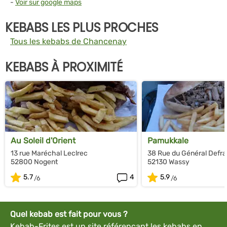
-
Voir sur google maps
KEBABS LES PLUS PROCHES
Tous les kebabs de Chancenay
KEBABS À PROXIMITÉ
Au Soleil d'Orient
Pamukkale
13 rue Maréchal Leclrec
38 Rue du Général Defr
52800 Nogent
52130 Wassy
5.7
4
5.9
Quel kebab est fait pour vous ?
Kebab-Frites est un site référençant les kebabs en