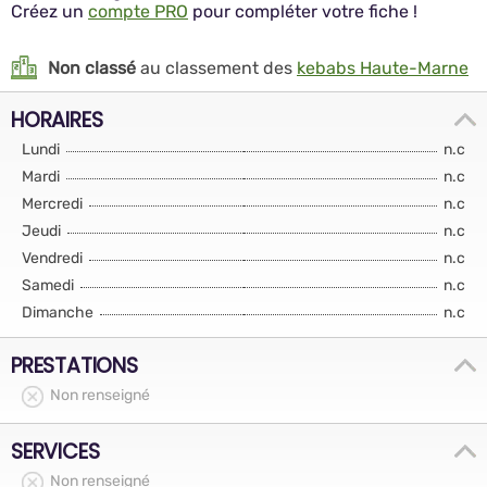
Créez un
compte PRO
pour compléter votre fiche !
Non classé
au classement des
kebabs Haute-Marne
HORAIRES
Lundi
n.c
Mardi
n.c
Mercredi
n.c
Jeudi
n.c
Vendredi
n.c
Samedi
n.c
Dimanche
n.c
PRESTATIONS
Non renseigné
SERVICES
Non renseigné