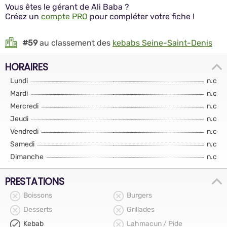
Vous êtes le gérant de Ali Baba ?
Créez un
compte PRO
pour compléter votre fiche !
#59
au classement des
kebabs Seine-Saint-Denis
HORAIRES
Lundi
n.c
Mardi
n.c
Mercredi
n.c
Jeudi
n.c
Vendredi
n.c
Samedi
n.c
Dimanche
n.c
PRESTATIONS
Boissons
Burgers
Desserts
Grillades
Kebab
Lahmacun / Pide