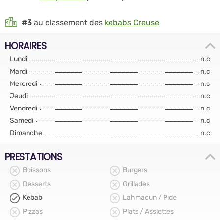
#3
au classement des
kebabs Creuse
HORAIRES
Lundi
n.c
Mardi
n.c
Mercredi
n.c
Jeudi
n.c
Vendredi
n.c
Samedi
n.c
Dimanche
n.c
PRESTATIONS
Boissons
Burgers
Desserts
Grillades
Kebab
Lahmacun / Pide
Pizzas
Plats / Assiettes