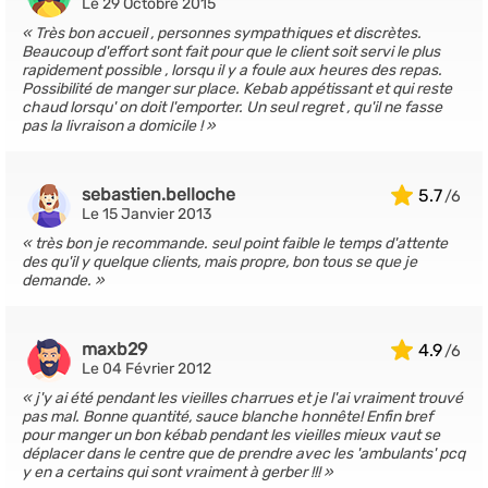
Le 29 Octobre 2015
Très bon accueil , personnes sympathiques et discrètes.
Beaucoup d'effort sont fait pour que le client soit servi le plus
rapidement possible , lorsqu il y a foule aux heures des repas.
Possibilité de manger sur place. Kebab appétissant et qui reste
chaud lorsqu' on doit l'emporter. Un seul regret , qu'il ne fasse
pas la livraison a domicile !
sebastien.belloche
5.7
Le 15 Janvier 2013
très bon je recommande. seul point faible le temps d'attente
des qu'il y quelque clients, mais propre, bon tous se que je
demande.
maxb29
4.9
Le 04 Février 2012
j'y ai été pendant les vieilles charrues et je l'ai vraiment trouvé
pas mal. Bonne quantité, sauce blanche honnête! Enfin bref
pour manger un bon kébab pendant les vieilles mieux vaut se
déplacer dans le centre que de prendre avec les 'ambulants' pcq
y en a certains qui sont vraiment à gerber !!!