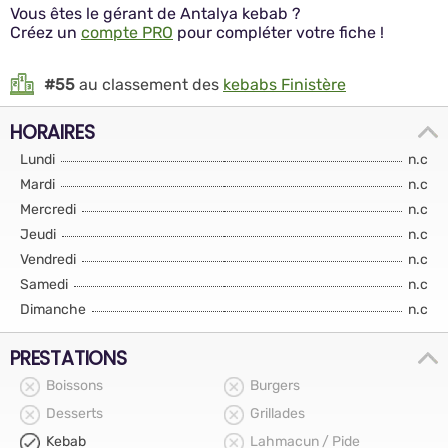
Vous êtes le gérant de Antalya kebab ?
Créez un
compte PRO
pour compléter votre fiche !
#55
au classement des
kebabs Finistère
HORAIRES
Lundi
n.c
Mardi
n.c
Mercredi
n.c
Jeudi
n.c
Vendredi
n.c
Samedi
n.c
Dimanche
n.c
PRESTATIONS
Boissons
Burgers
Desserts
Grillades
Kebab
Lahmacun / Pide