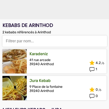
KEBABS DE ARINTHOD
2 kebabs référencés à Arinthod
Karadeniz
41 rue arcade
4.2
39240 Arinthod
1
Jura Kebab
9 Place de la fontaine
0
39240 Arinthod
0