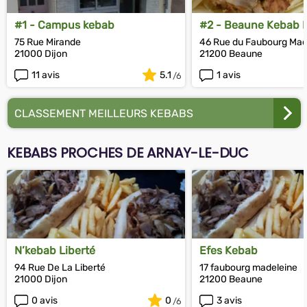
#1 - Campus kebab
#2 - Beaune Kebab I
Grill
75 Rue Mirande
46 Rue du Faubourg Mad
21000 Dijon
21200 Beaune
11 avis
5.1
1 avis
CLASSEMENT MEILLEURS KEBABS
KEBABS PROCHES DE ARNAY-LE-DUC
N’kebab Liberté
Efes Kebab
94 Rue De La Liberté
17 faubourg madeleine
21000 Dijon
21200 Beaune
0 avis
0
3 avis