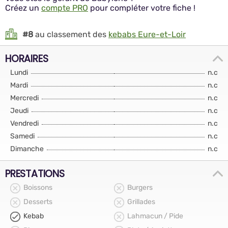
Créez un
compte PRO
pour compléter votre fiche !
#8
au classement des
kebabs Eure-et-Loir
HORAIRES
Lundi
n.c
Mardi
n.c
Mercredi
n.c
Jeudi
n.c
Vendredi
n.c
Samedi
n.c
Dimanche
n.c
PRESTATIONS
Boissons
Burgers
Desserts
Grillades
Kebab
Lahmacun / Pide