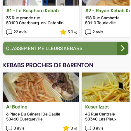
#1 - Le Bosphore Kebab
#2 - Rayan Kebab K
35 Rue grande rue
198 Rue Gambetta
50100 Cherbourg-en-Cotentin
50110 Tourlaville
22 avis
5.9
2 avis
CLASSEMENT MEILLEURS KEBABS
KEBABS PROCHES DE BARENTON
Al Bodino
Keser Izzet
6 Place Du Général De Gaulle
43 Rue Centrale
50460 Querqueville
50340 Les Pieux
0 avis
0
0 avis