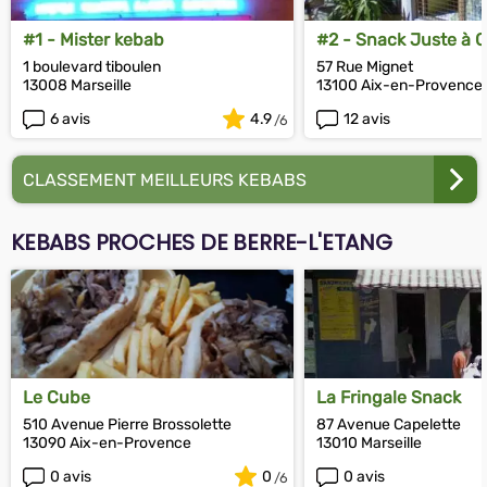
#1 - Mister kebab
#2 - Snack Juste à 
1 boulevard tiboulen
57 Rue Mignet
13008 Marseille
13100 Aix-en-Provence
6 avis
4.9
12 avis
CLASSEMENT MEILLEURS KEBABS
KEBABS PROCHES DE BERRE-L'ETANG
Le Cube
La Fringale Snack
510 Avenue Pierre Brossolette
87 Avenue Capelette
13090 Aix-en-Provence
13010 Marseille
0 avis
0
0 avis