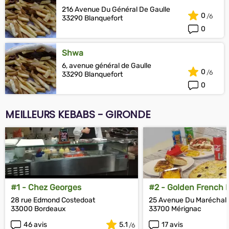
216 Avenue Du Général De Gaulle
0
33290 Blanquefort
0
Shwa
6, avenue général de Gaulle
0
33290 Blanquefort
0
MEILLEURS KEBABS - GIRONDE
#1 - Chez Georges
#2 - Golden French F
28 rue Edmond Costedoat
25 Avenue Du Maréchal 
33000 Bordeaux
33700 Mérignac
46 avis
5.1
17 avis