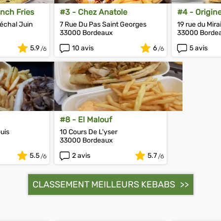
nch Fries
#3 - Chez Anatole
#4 - Origin
échal Juin
7 Rue Du Pas Saint Georges
19 rue du Mirai
33000 Bordeaux
33000 Borde
5.9
10 avis
6
5 avis
#8 - El Malouf
uis
10 Cours De L'yser
33000 Bordeaux
5.5
2 avis
5.7
CLASSEMENT MEILLEURS KEBABS