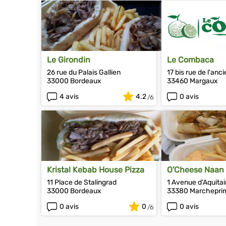
Le Girondin
Le Combaca
26 rue du Palais Gallien
17 bis rue de l'anc
33000 Bordeaux
33460 Margaux
4 avis
4.2
0 avis
Kristal Kebab House Pizza
O'Cheese Naan
11 Place de Stalingrad
1 Avenue d'Aquita
33000 Bordeaux
33380 Marchepri
0 avis
0
0 avis