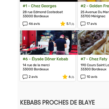
#1 - Chez Georges
#2 - Golden Fre
28 rue Edmond Costedoat
25 Avenue Du Mar
33000 Bordeaux
33700 Mérignac
46 avis
5.1
17 avis
#6 - Élysée Döner Kebab
#7 - Chez Faty
14 rue de la merci
190 Cours Saint Lo
33000 Bordeaux
33300 Bordeaux
2 avis
6
10 avis
KEBABS PROCHES DE BLAYE