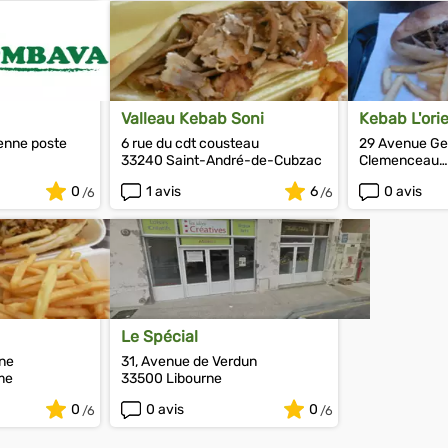
Valleau Kebab Soni
Kebab L'ori
ienne poste
6 rue du cdt cousteau
29 Avenue Ge
33240 Saint-André-de-Cubzac
Clemenceau
33660 Saint-S
0
1 avis
6
0 avis
Le Spécial
ine
31, Avenue de Verdun
me
33500 Libourne
0
0 avis
0