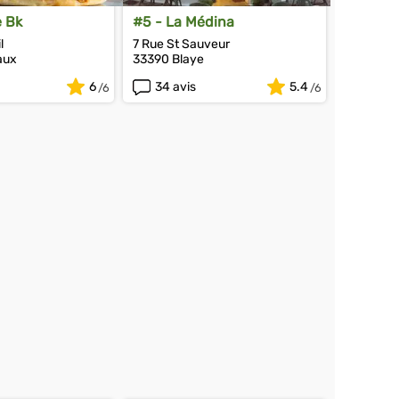
e Bk
#5 - La Médina
l
7 Rue St Sauveur
aux
33390 Blaye
6
34 avis
5.4