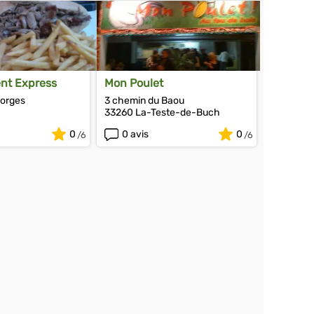
ent Express
Mon Poulet
orges
3 chemin du Baou
33260 La-Teste-de-Buch
eurin-sur-l'Isle
0
0 avis
0