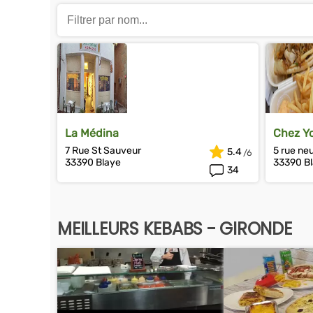
La Médina
Chez Y
7 Rue St Sauveur
5 rue ne
5.4
33390 Blaye
33390 B
34
MEILLEURS KEBABS - GIRONDE