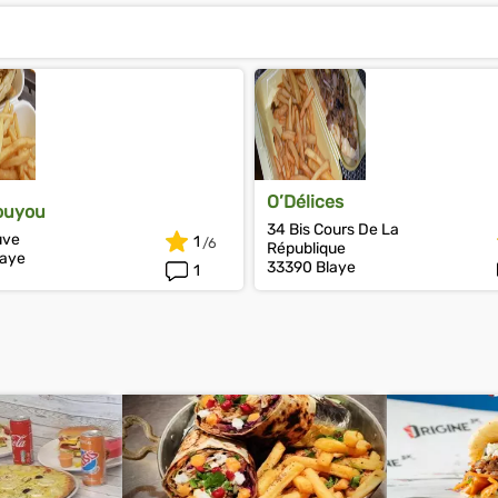
O’Délices
ouyou
34 Bis Cours De La
uve
1
République
laye
33390 Blaye
1