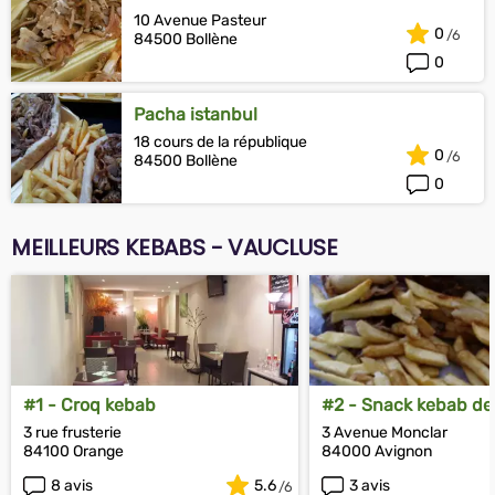
10 Avenue Pasteur
0
84500 Bollène
0
Pacha istanbul
18 cours de la république
0
84500 Bollène
0
MEILLEURS KEBABS - VAUCLUSE
#1 - Croq kebab
#2 - Snack kebab de 
3 rue frusterie
3 Avenue Monclar
84100 Orange
84000 Avignon
8 avis
5.6
3 avis