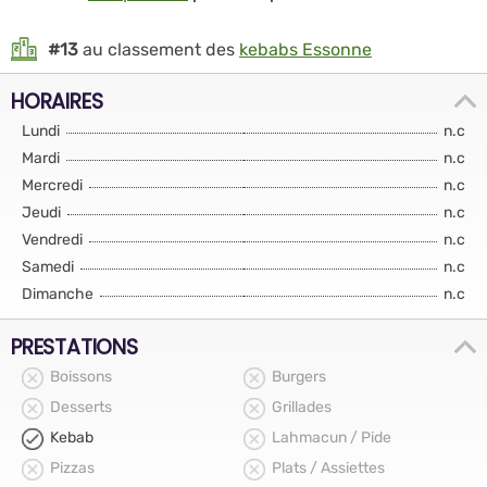
#13
au classement des
kebabs Essonne
HORAIRES
Lundi
n.c
Mardi
n.c
Mercredi
n.c
Jeudi
n.c
Vendredi
n.c
Samedi
n.c
Dimanche
n.c
PRESTATIONS
Boissons
Burgers
Desserts
Grillades
Kebab
Lahmacun / Pide
Pizzas
Plats / Assiettes