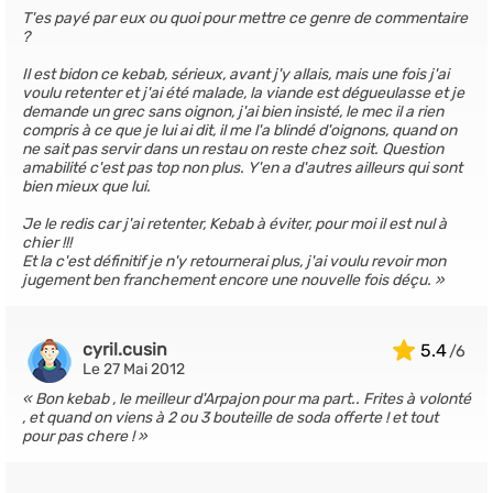
T'es payé par eux ou quoi pour mettre ce genre de commentaire
?
Il est bidon ce kebab, sérieux, avant j'y allais, mais une fois j'ai
voulu retenter et j'ai été malade, la viande est dégueulasse et je
demande un grec sans oignon, j'ai bien insisté, le mec il a rien
compris à ce que je lui ai dit, il me l'a blindé d'oignons, quand on
ne sait pas servir dans un restau on reste chez soit. Question
amabilité c'est pas top non plus. Y'en a d'autres ailleurs qui sont
bien mieux que lui.
Je le redis car j'ai retenter, Kebab à éviter, pour moi il est nul à
chier !!!
Et la c'est définitif je n'y retournerai plus, j'ai voulu revoir mon
jugement ben franchement encore une nouvelle fois déçu.
cyril.cusin
5.4
Le 27 Mai 2012
Bon kebab , le meilleur d'Arpajon pour ma part.. Frites à volonté
, et quand on viens à 2 ou 3 bouteille de soda offerte ! et tout
pour pas chere !