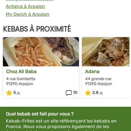
Antalya à Arpajon
My Dwich à Arpajon
KEBABS À PROXIMITÉ
Chez Ali Baba
Adana
4 rue Gambetta
44 grande rue
91290 Arpajon
91290 Arpajon
5
10
2.8
Quel kebab est fait pour vous ?
Kebab-Frites est un site référençant les kebabs en
France. Nous vous proposons également de les