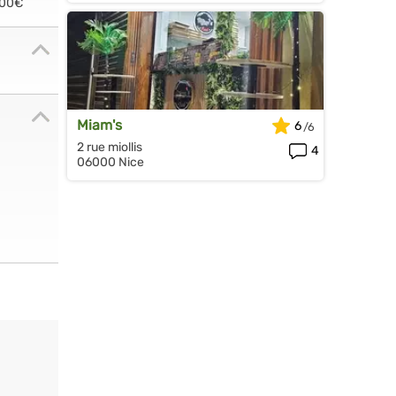
.00€
Miam's
6
2 rue miollis
4
06000 Nice