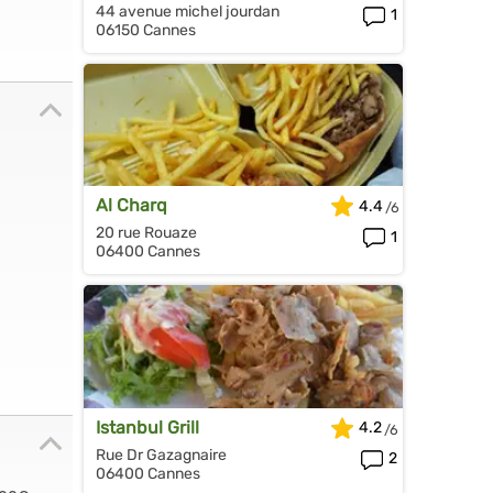
44 avenue michel jourdan
1
06150 Cannes
Al Charq
4.4
20 rue Rouaze
1
06400 Cannes
Istanbul Grill
4.2
Rue Dr Gazagnaire
2
06400 Cannes