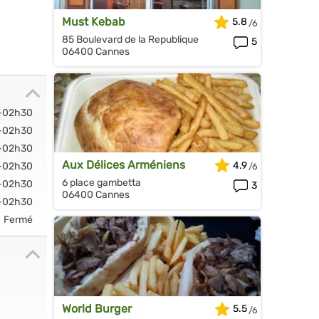
Must Kebab
5.8
85 Boulevard de la Republique
5
06400 Cannes
-02h30
-02h30
-02h30
Aux Délices Arméniens
4.9
-02h30
6 place gambetta
-02h30
3
06400 Cannes
-02h30
Fermé
World Burger
5.5