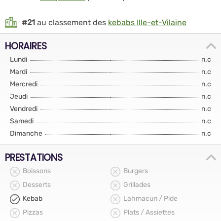
#21
au classement des
kebabs Ille-et-Vilaine
HORAIRES
Lundi
n.c
Mardi
n.c
Mercredi
n.c
Jeudi
n.c
Vendredi
n.c
Samedi
n.c
Dimanche
n.c
PRESTATIONS
Boissons
Burgers
Desserts
Grillades
Kebab
Lahmacun / Pide
Pizzas
Plats / Assiettes