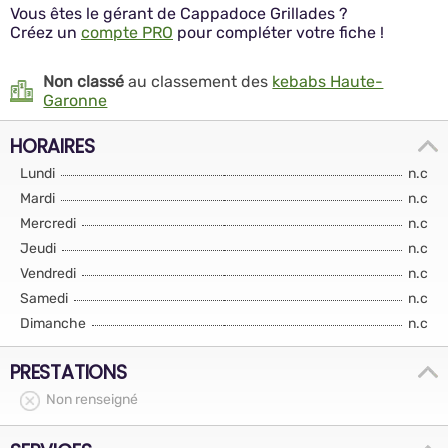
Vous êtes le gérant de Cappadoce Grillades ?
Créez un
compte PRO
pour compléter votre fiche !
Non classé
au classement des
kebabs Haute-
Garonne
HORAIRES
Lundi
n.c
Mardi
n.c
Mercredi
n.c
Jeudi
n.c
Vendredi
n.c
Samedi
n.c
Dimanche
n.c
PRESTATIONS
Non renseigné