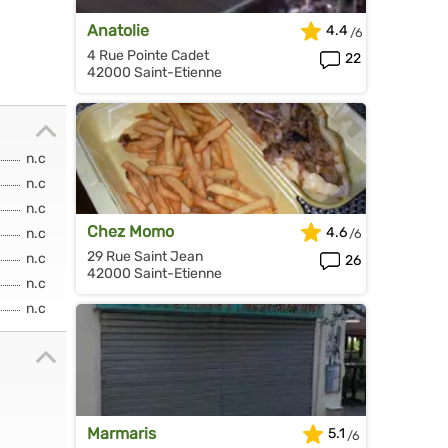
Anatolie
4.4
4 Rue Pointe Cadet
22
42000 Saint-Etienne
n.c
n.c
n.c
Chez Momo
4.6
n.c
29 Rue Saint Jean
n.c
26
42000 Saint-Etienne
n.c
n.c
Marmaris
5.1