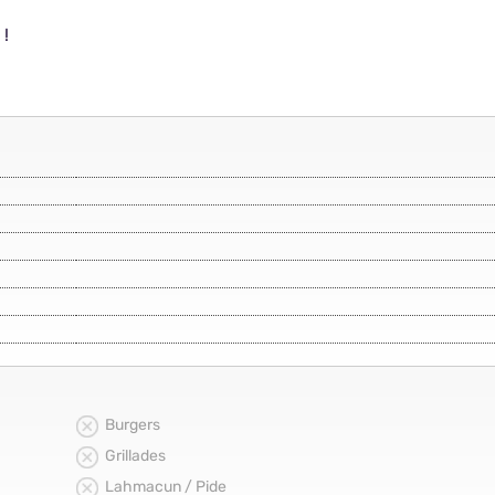
 !
Burgers
Grillades
Lahmacun / Pide