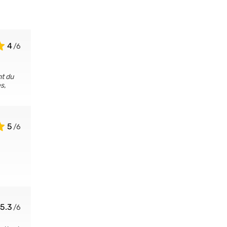
4
nt du
s,
5
5.3