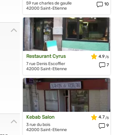
59 rue charles de gaulle
10
42000 Saint-Etienne
Restaurant Cyrus
4.9
7 rue Denis Escoffier
7
42000 Saint-Etienne
Kebab Salon
4.7
3 rue du bois
9
42000 Saint-Etienne