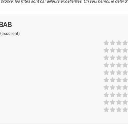
opre; les frites sont par ailleurs excellentes. Un seul bémol: le délai d
EBAB
 (excellent)