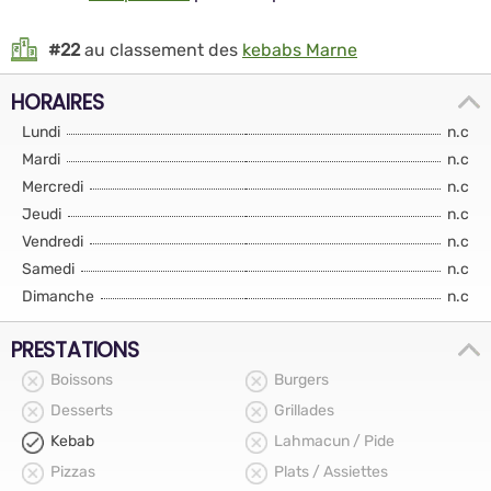
#22
au classement des
kebabs Marne
HORAIRES
Lundi
n.c
Mardi
n.c
Mercredi
n.c
Jeudi
n.c
Vendredi
n.c
Samedi
n.c
Dimanche
n.c
PRESTATIONS
Boissons
Burgers
Desserts
Grillades
Kebab
Lahmacun / Pide
Pizzas
Plats / Assiettes