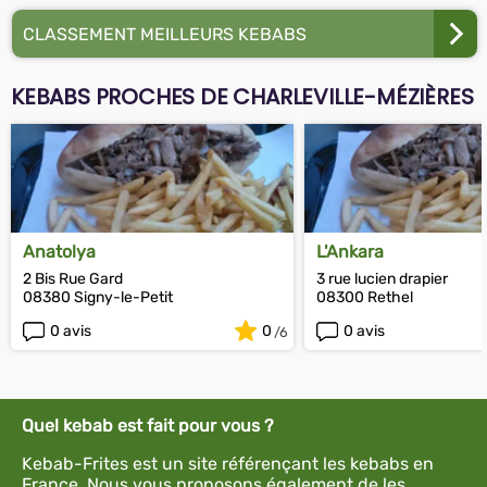
CLASSEMENT MEILLEURS KEBABS
KEBABS PROCHES DE CHARLEVILLE-MÉZIÈRES
Anatolya
L'Ankara
2 Bis Rue Gard
3 rue lucien drapier
08380 Signy-le-Petit
08300 Rethel
0 avis
0
0 avis
Quel kebab est fait pour vous ?
Kebab-Frites est un site référençant les kebabs en
France. Nous vous proposons également de les