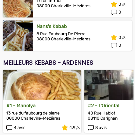
17 rue ferroul
0
08000 Charleville-Mézières
0
Nans's Kebab
8 Rue Faubourg De Pierre
0
08000 Charleville-Mézières
0
MEILLEURS KEBABS - ARDENNES
#1 - Manolya
#2 - L'Oriental
13 rue du faubourg de pierre
40 Rue Hablot
08000 Charleville-Mézières
08110 Carignan
4 avis
4.9
8 avis