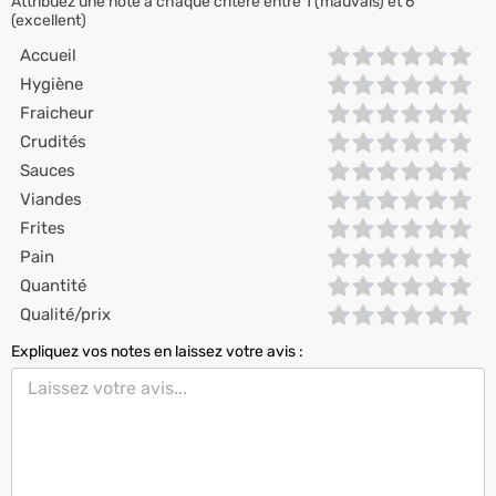
Attribuez une note à chaque critère entre 1 (mauvais) et 6
(excellent)
Accueil
Hygiène
Fraicheur
Crudités
Sauces
Viandes
Frites
Pain
Quantité
Qualité/prix
Expliquez vos notes en laissez votre avis :