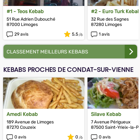
#1 - Teos Kebab
#2 - Euro Turk Keba
51 Rue Adrien Dubouché
32 Rue des Sagnes
87000 Limoges
87280 Limoges
29 avis
5.5
1 avis
CLASSEMENT MEILLEURS KEBABS
KEBABS PROCHES DE CONDAT-SUR-VIENNE
Amedi Kebab
Silave Kebab
189 Avenue de Limoges
7 Avenue Périgueux
87270 Couzeix
87500 Saint-Yrieix-la-
0 avis
0
0 avis