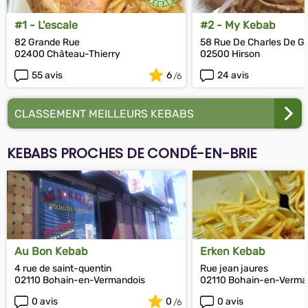
#1 - L'escale
#2 - My Kebab
82 Grande Rue
58 Rue De Charles De Ga
02400 Château-Thierry
02500 Hirson
55 avis
6
24 avis
CLASSEMENT MEILLEURS KEBABS
KEBABS PROCHES DE CONDÉ-EN-BRIE
Au Bon Kebab
Erken Kebab
4 rue de saint-quentin
Rue jean jaures
02110 Bohain-en-Vermandois
02110 Bohain-en-Verma
0 avis
0
0 avis