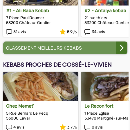
#1 - Ali Baba Kebab
#2 - Antalya kebab
7 Place Paul Doumer
21 rue thiers
53200 Château-Gontier
53200 Château-Gontier
51 avis
5.9
34 avis
CLASSEMENT MEILLEURS KEBABS
KEBABS PROCHES DE COSSÉ-LE-VIVIEN
Chez Memet'
Le Recon'fort
5 Rue Bernard Le Pecq
1 Place Eglise
53000 Laval
53470 Martigné-sur-Ma
4 avis
3.7
0 avis