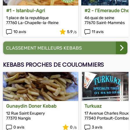
#1 - Istanbul-Agri
#2 - l’Emeraude Ch
(Marmaris)
1 place de la republique
46 quai de seine
77760 La-Chapelle-la-Reine
77670 Saint-Mammès
10 avis
5.9
11 avis
CLASSEMENT MEILLEURS KEBABS
KEBABS PROCHES DE COULOMMIERS
Gunaydin Doner Kebab
Turkuaz
12 Rue Saint Exupery
17 Avenue Charles Roux
77370 Nangis
77340 Pontault-Combau
0 avis
0
3 avis