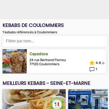
KEBABS DE COULOMMIERS
1 kebabs référencés à Coulommiers
Capadoce
24 rue Bertrand Flornoy
4.8
77120 Coulommiers
1
MEILLEURS KEBABS - SEINE-ET-MARNE