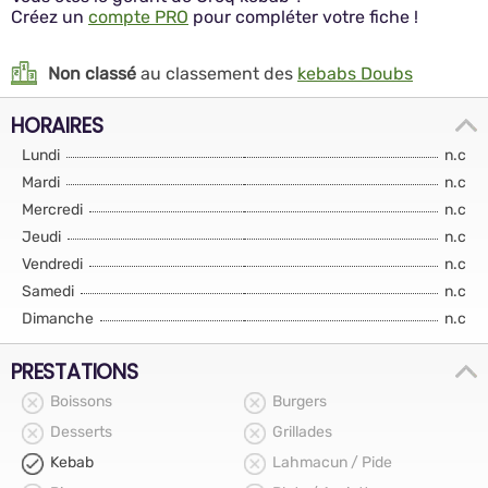
Créez un
compte PRO
pour compléter votre fiche !
Non classé
au classement des
kebabs Doubs
HORAIRES
Lundi
n.c
Mardi
n.c
Mercredi
n.c
Jeudi
n.c
Vendredi
n.c
Samedi
n.c
Dimanche
n.c
PRESTATIONS
Boissons
Burgers
Desserts
Grillades
Kebab
Lahmacun / Pide