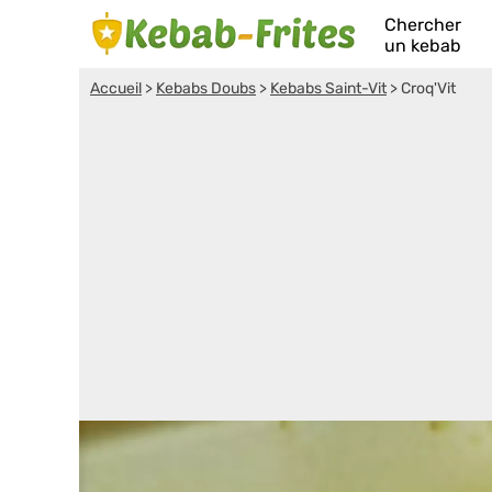
Chercher
un kebab
Accueil
>
Kebabs Doubs
>
Kebabs Saint-Vit
>
Croq'Vit