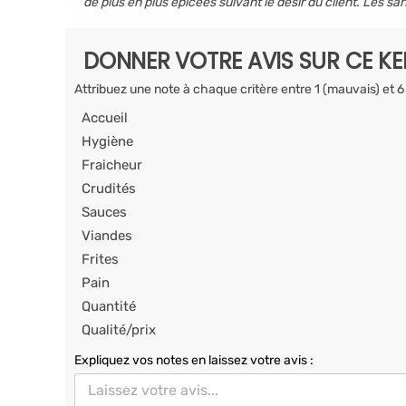
de plus en plus épicées suivant le désir du client. Les sa
DONNER VOTRE AVIS SUR CE K
Attribuez une note à chaque critère entre 1 (mauvais) et 6
Accueil
Hygiène
Fraicheur
Crudités
Sauces
Viandes
Frites
Pain
Quantité
Qualité/prix
Expliquez vos notes en laissez votre avis :