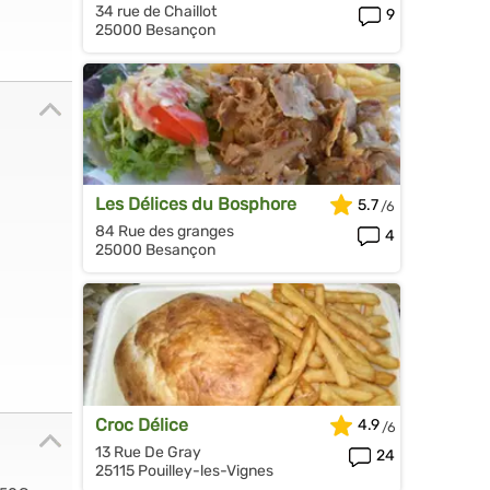
34 rue de Chaillot
9
25000 Besançon
Les Délices du Bosphore
5.7
84 Rue des granges
4
25000 Besançon
Croc Délice
4.9
13 Rue De Gray
24
25115 Pouilley-les-Vignes