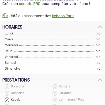
Créez un
compte PRO
pour compléter votre fiche !
#62
au classement des
kebabs Paris
HORAIRES
Lundi
n.c
Mardi
n.c
Mercredi
n.c
Jeudi
n.c
Vendredi
n.c
Samedi
n.c
Dimanche
n.c
PRESTATIONS
Boissons
Burgers
Desserts
Grillades
Kebab
Lahmacun / Pide