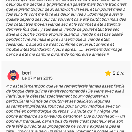
ceux qui ma decidé a tjr prendre en galette mais bon le truc c'est
que je prend toujour deux sandwich un veau et un poulet mais 3
fois sur 5 ils vont me faire les deux au veau...dommage aussi la
qualite depend des jour car souvent ca a été plutôt bon mais des
fois cetait tres moyen viande sec et le sommet a été atteint la
derniere fois que j'y suis allé la viande de poulet était tres sec
style la couche crame et brulé quand la viande n'est pas ussité
pendant 1 heure mais le pire j'ai senti que la viande était
faisandé...d'ailleurs ca s'est confirmé car jai eut dhiarré et
trouble intestinal durant 7 jours apres.........vraiment dommage
car ca a ete ma cantine durant de nombreuse annéés
bcrl
5.6
Le 07 Mars 2015
c'est tellement bon que je ne remercierais jamais assez l'amie
de longue date qui me l'avait recommandé ! Je viens avec elle à
Paris (que je déteste) spécialement pour y déguster en
particulier la viande de mouton et ses délicieux légumes
savamment préparés, tout cela pour un prix modique avec un
bon thé en point d'orgue du repas. J'ajoute qu' il y règne une
bonne ambiance au niveau du personnel. Que du bonheur! -- un
bonheur tranquille, car en plus du reste c'est spacieux et le son
de la télé qui récite sa propagande ne vous y explosera pas la
tête. J'oubliais le pain, un régal aussi. Vraiment à conseiller: une