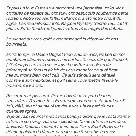
Et puis un jour, Fatoush a rencontré une japonaise. Yoko. Nos
critiques de kebabs qui ont suivi ont beaucoup souffert de cette
relation. Notre recueil, l’album Blanche, a été notre chant du
signe. Les recueils suivants, Magical Mystery Gastro Tour, Let it
pita, et Kofte Road n’ont jamais retrouvé la magie des débuts.
Le silence du veau grillé a accompagné la dépouille de nos
bourrelets.
Entre temps, le Délice Dégustation, source d’inspiration de nos
nombreux albums a rouvert ses portes. Je suis sûr que Fatoush
(s’il n’est pas en train de se faire boulotter le rouleau de
printemps) se fera un plaisir de vous raconter en quoi il est
mieux, moins bien, ceci cela. Je suis sûr qu’il sera détaillé
comme à son habitude, et qu’il saura vous mettre l’eau à la
bouche, s’il y a lieu.
Je serai, moi, plus bref. Je me dois de faire part de mes
sensations. J’avoue, je suis retourné dans ce restaurant par 3
fois, déjà, avant de me résoudre à vous faire part de ces
quelques lignes.
Si je devais résumer mes sensations, je dirais que le restaurant a
retrouvé son rang, voire sa splendeur. On ne retrouve pas dans
la viande l’impressionnant fumet de la Porte Saint Denis ou le
décor apaisant du Kemer, pas plus que l’adorable terrasse