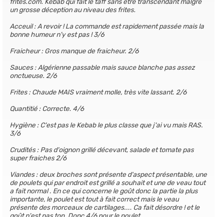
frites.com. Kebab qui fait le taff sans être transcendant malgré
un grosse déception au niveau des frites.
Acceuil : A revoir ! La commande est rapidement passée mais la
bonne humeur n'y est pas ! 3/6
Fraicheur : Gros manque de fraicheur. 2/6
Sauces : Algérienne passable mais sauce blanche pas assez
onctueuse. 2/6
Frites : Chaude MAIS vraiment molle, très vite lassant. 2/6
Quantitié : Correcte. 4/6
Hygiène : C'est pas le Kebab le plus classe que j'ai vu mais RAS.
3/6
Crudités : Pas d'oignon grillé décevant, salade et tomate pas
super fraiches 2/6
Viandes : deux broches sont présente d'aspect présentable, une
de poulets qui par endroit est grillé a souhait et une de veau tout
a fait normal . En ce qui concerne le goût donc la partie la plus
importante, le poulet est tout à fait correct mais le veau
présente des morceaux de cartilages.... Ca fait désordre ! et le
goût n'est pas top. Donc 4/6 pour le poulet