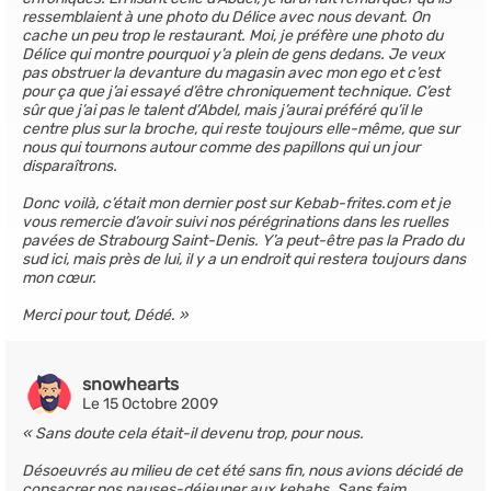
ressemblaient à une photo du Délice avec nous devant. On
cache un peu trop le restaurant. Moi, je préfère une photo du
Délice qui montre pourquoi y’a plein de gens dedans. Je veux
pas obstruer la devanture du magasin avec mon ego et c’est
pour ça que j’ai essayé d’être chroniquement technique. C’est
sûr que j’ai pas le talent d’Abdel, mais j’aurai préféré qu’il le
centre plus sur la broche, qui reste toujours elle-même, que sur
nous qui tournons autour comme des papillons qui un jour
disparaîtrons.
Donc voilà, c’était mon dernier post sur Kebab-frites.com et je
vous remercie d’avoir suivi nos pérégrinations dans les ruelles
pavées de Strabourg Saint-Denis. Y’a peut-être pas la Prado du
sud ici, mais près de lui, il y a un endroit qui restera toujours dans
mon cœur.
Merci pour tout, Dédé.
snowhearts
Le 15 Octobre 2009
Sans doute cela était-il devenu trop, pour nous.
Désoeuvrés au milieu de cet été sans fin, nous avions décidé de
consacrer nos pauses-déjeuner aux kebabs. Sans faim,