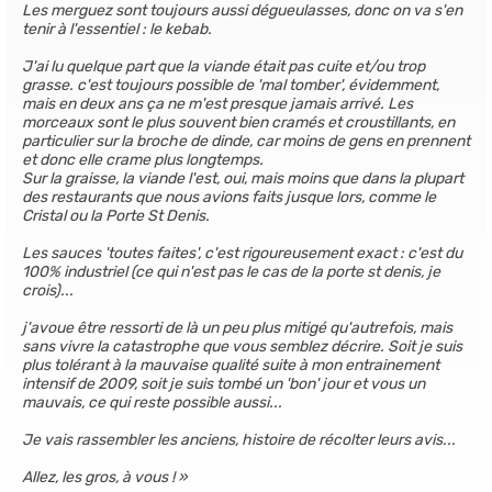
Les merguez sont toujours aussi dégueulasses, donc on va s'en
tenir à l'essentiel : le kebab.
J'ai lu quelque part que la viande était pas cuite et/ou trop
grasse. c'est toujours possible de 'mal tomber', évidemment,
mais en deux ans ça ne m'est presque jamais arrivé. Les
morceaux sont le plus souvent bien cramés et croustillants, en
particulier sur la broche de dinde, car moins de gens en prennent
et donc elle crame plus longtemps.
Sur la graisse, la viande l'est, oui, mais moins que dans la plupart
des restaurants que nous avions faits jusque lors, comme le
Cristal ou la Porte St Denis.
Les sauces 'toutes faites', c'est rigoureusement exact : c'est du
100% industriel (ce qui n'est pas le cas de la porte st denis, je
crois)...
j'avoue être ressorti de là un peu plus mitigé qu'autrefois, mais
sans vivre la catastrophe que vous semblez décrire. Soit je suis
plus tolérant à la mauvaise qualité suite à mon entrainement
intensif de 2009, soit je suis tombé un 'bon' jour et vous un
mauvais, ce qui reste possible aussi...
Je vais rassembler les anciens, histoire de récolter leurs avis...
Allez, les gros, à vous !