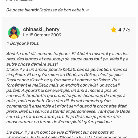
Je poste bientôt l'adresse de bon kebab.
chinaski_henry
4.7
Le 15 Octobre 2009
Bonjour à tous,
Abdel a tout dit, comme toujours. Et Abdel a raison, il y a eu des
rires, des larmes et beaucoup de sauce dans tout ça. Mais il y a
autre chose derrière aussi.
D'une, il y a un amour pour le Kebab, pas sa perfection, mais sa
simplicité. Et ce qu'on aime au Dédé, au Délice, c'est ça plus
l'assurance d'avoir ce qu'on aime et comme on l'aime. Pas
forcément le meilleur, mais un endroit convivial, un accueil
parfait. Aujourd'hui par exemple, un ami a moins a pris un
sandwich brochette qui prend toujours beaucoup de temps à
cuire, moi un kebab. On a rien dit, ils ont compris qu'on
commandait ensemble et m'ont servi quand la brochette était
prête. Bref, un service attentif et personnalisé. Tant que le Dédé
sera là, je n’irai pas autre part. Et je dirai que je préfère être
conservateur en terme de Kebab plutôt qu’en politique.
De deux, il y a un point de vue différent sur ces posts et
chroniques. En lisant celle d’Abdel, je lui ai fait remarquer qu’ils