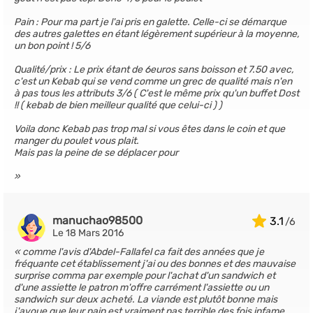
Pain : Pour ma part je l'ai pris en galette. Celle-ci se démarque
des autres galettes en étant légèrement supérieur à la moyenne,
un bon point ! 5/6
Qualité/prix : Le prix étant de 6euros sans boisson et 7.50 avec,
c'est un Kebab qui se vend comme un grec de qualité mais n'en
à pas tous les attributs 3/6 ( C'est le même prix qu'un buffet Dost
!! ( kebab de bien meilleur qualité que celui-ci ) )
Voila donc Kebab pas trop mal si vous êtes dans le coin et que
manger du poulet vous plait.
Mais pas la peine de se déplacer pour
manuchao98500
3.1
Le 18 Mars 2016
comme l'avis d'Abdel-Fallafel ca fait des années que je
fréquante cet établissement j'ai ou des bonnes et des mauvaise
surprise comma par exemple pour l'achat d'un sandwich et
d'une assiette le patron m'offre carrément l'assiette ou un
sandwich sur deux acheté. La viande est plutôt bonne mais
j'avoue que leur pain est vraiment pas terrible des fois infame