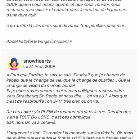
2009, quand nous étions quatre, et que nous venions nous
restaurer avec plaisir et entrain, dans la chaleur de la journée
d’une dure nuit.
J’en arrête là : les mots sont devenus trop pénibles pour moi…
Abdel Fallafel & Wings (chicken)
snowhearts
Le 31 Aout 2009
Faut que j'arrête, je sais, je sais. Faudrait que je change de
kebab, que je change de vie, que je change de quartier... Que je
change de vision du monde, bordel.
Et je nous revois encore, moi et mes collègues, redescendre
vers Strasbourg St-Denis, et nous dire... 'on va où ?' Alors que
c'est de l'esbrouffe : on SAIT très bien où on va.
Je veux dire : y'a PLEIN de restaurants dans la rue. Des Kebabs,
y'en a TOUT DU LONG, c'est pas compliqué.
Bah non. On va à celui-là.
L'argument c'est : 'ils rendent la monnaie sur les tickets'. Ok, mais
peut-être que les autre le font aussi !!! Qu'est-ce qu'on en sait vu