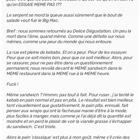
qu'on ESSAIE MEME PAS !??
Le serpent se mord la queue aussi sûrement que le bout de
salade veut fuir le Big Mac.
Bref : nous sommes retournés au Delice Dégustation. Un peu la
mort dans l'âme, quand même. Comme une défaite sur nous
mêmes, comme une peur du monde qui nous entoure.
La rue est pleine de kebabs. Et on a peur. Peur de les essayer.
Peur que ce soit moins bon, peur que ce soit meilleur. Alors, pour
se rassurer, pour ne pas être dans un questionnement
permanent, nous revoilà devant le MEME sandwich dans le
MEME restaurant dans la MEME rue à la MEME heure.
Fuck !
Même sandwich ? Hmmm, pas tout à fait. Pour ruser , j'ai tenté le
kebab en pain normal et pas en pita. Le résultat est bien meilleur,
tant visuellement que gustativement. le pain pita, enroulé, fait
penser aux wraps qui ont la facheuse manie d'être à la mode,
plus faciles à manger, mais comme je l'ai déjà dit la quantité est
moindre et on perd le plaisir de voir la viande grasse s'échapper
du sandwich. C'est triste.
Alors le pain 'classique' est plus à mon goût, même s'il crée des