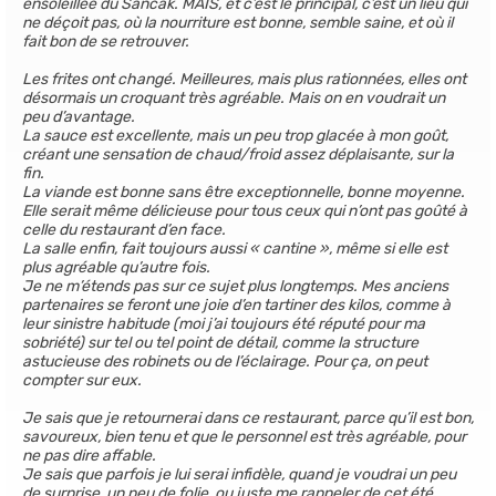
ensoleillée du Sancak. MAIS, et c’est le principal, c’est un lieu qui
ne déçoit pas, où la nourriture est bonne, semble saine, et où il
fait bon de se retrouver.
Les frites ont changé. Meilleures, mais plus rationnées, elles ont
désormais un croquant très agréable. Mais on en voudrait un
peu d’avantage.
La sauce est excellente, mais un peu trop glacée à mon goût,
créant une sensation de chaud/froid assez déplaisante, sur la
fin.
La viande est bonne sans être exceptionnelle, bonne moyenne.
Elle serait même délicieuse pour tous ceux qui n’ont pas goûté à
celle du restaurant d’en face.
La salle enfin, fait toujours aussi « cantine », même si elle est
plus agréable qu’autre fois.
Je ne m’étends pas sur ce sujet plus longtemps. Mes anciens
partenaires se feront une joie d’en tartiner des kilos, comme à
leur sinistre habitude (moi j’ai toujours été réputé pour ma
sobriété) sur tel ou tel point de détail, comme la structure
astucieuse des robinets ou de l’éclairage. Pour ça, on peut
compter sur eux.
Je sais que je retournerai dans ce restaurant, parce qu’il est bon,
savoureux, bien tenu et que le personnel est très agréable, pour
ne pas dire affable.
Je sais que parfois je lui serai infidèle, quand je voudrai un peu
de surprise, un peu de folie, ou juste me rappeler de cet été