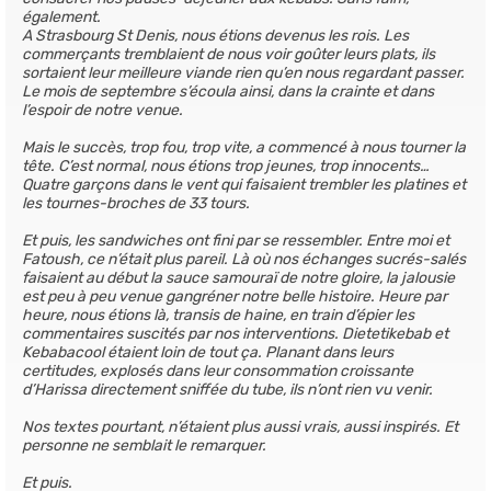
également.
A Strasbourg St Denis, nous étions devenus les rois. Les
commerçants tremblaient de nous voir goûter leurs plats, ils
sortaient leur meilleure viande rien qu’en nous regardant passer.
Le mois de septembre s’écoula ainsi, dans la crainte et dans
l’espoir de notre venue.
Mais le succès, trop fou, trop vite, a commencé à nous tourner la
tête. C’est normal, nous étions trop jeunes, trop innocents…
Quatre garçons dans le vent qui faisaient trembler les platines et
les tournes-broches de 33 tours.
Et puis, les sandwiches ont fini par se ressembler. Entre moi et
Fatoush, ce n’était plus pareil. Là où nos échanges sucrés-salés
faisaient au début la sauce samouraï de notre gloire, la jalousie
est peu à peu venue gangréner notre belle histoire. Heure par
heure, nous étions là, transis de haine, en train d’épier les
commentaires suscités par nos interventions. Dietetikebab et
Kebabacool étaient loin de tout ça. Planant dans leurs
certitudes, explosés dans leur consommation croissante
d’Harissa directement sniffée du tube, ils n’ont rien vu venir.
Nos textes pourtant, n’étaient plus aussi vrais, aussi inspirés. Et
personne ne semblait le remarquer.
Et puis.