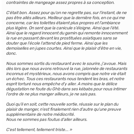
contraintes de mangeage assez propres à sa conception.
C'était bon. Assez pour qu'on ne regrette pas, sur l'instant, de ne
pas être allés ailleurs. Meilleur que la dernière fois, en ce qui me
concerne, car les toilettes étaient plus propres et l'ambiance
plus légère. On sent que la canicule s'éloigne. Ainsi que l'été.
Ainsi que le regard innocent du gamin qui remonte innocemment
la rue en passant devant les prostituées asiatiques sans se
douter que l'école l'attend de pied ferme. Ainsi que les
demoiselles en jupes courtes. Ainsi que le plaisir d'être en vie,
donc.
Nous sommes sortis du restaurant avec le sourire, j'avoue. Mais
dès lors que nous avons retrouvé la rue, jalonnée de restaurants
inconnus et mystérieux, nous avons compris que notre vie était
un échec. Tous ces restaurants nous tendent les bras, et notre
esprit torturé nous empêche d'y aller. A moins que le délice
dégustation ne foute du Ghb dans ses kébabs pour nous intimer
l'ordre de ne plus manger ailleurs, je ne sais pas.
Quoi qu'il en soit, cette nouvelle sortie, réussie sur le plan du
plaisir de manger, n'est finalement rien d'autre qu'une preuve
supplémentaire de notre médiocrité.
Nous ne sommes pas foutus d'aller ailleurs.
C'est tellement, tellement triste...