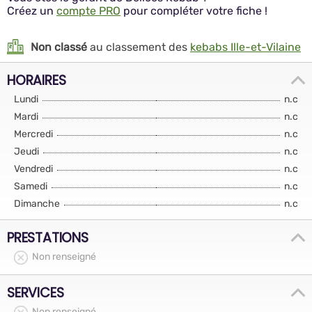
Créez un
compte PRO
pour compléter votre fiche !
Non classé
au classement des
kebabs Ille-et-Vilaine
HORAIRES
Lundi
n.c
Mardi
n.c
Mercredi
n.c
Jeudi
n.c
Vendredi
n.c
Samedi
n.c
Dimanche
n.c
PRESTATIONS
Non renseigné
SERVICES
Non renseigné