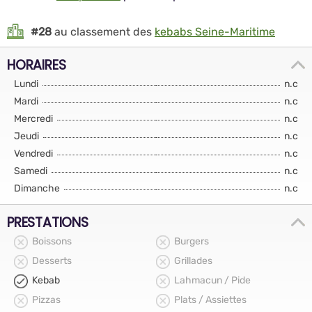
#28
au classement des
kebabs Seine-Maritime
HORAIRES
Lundi
n.c
Mardi
n.c
Mercredi
n.c
Jeudi
n.c
Vendredi
n.c
Samedi
n.c
Dimanche
n.c
PRESTATIONS
Boissons
Burgers
Desserts
Grillades
Kebab
Lahmacun / Pide
Pizzas
Plats / Assiettes