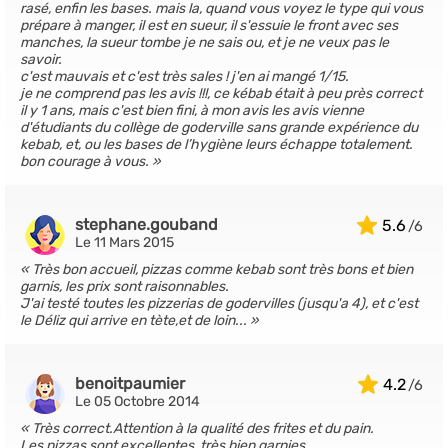
rasé, enfin les bases. mais la, quand vous voyez le type qui vous
prépare à manger, il est en sueur, il s'essuie le front avec ses
manches, la sueur tombe je ne sais ou, et je ne veux pas le
savoir.
c'est mauvais et c'est très sales ! j'en ai mangé 1/15.
je ne comprend pas les avis !!!, ce kébab était à peu près correct
il y 1 ans, mais c'est bien fini, à mon avis les avis vienne
d'étudiants du collège de goderville sans grande expérience du
kebab, et, ou les bases de l’hygiène leurs échappe totalement.
bon courage à vous.
stephane.gouband
5.6
Le 11 Mars 2015
Très bon accueil, pizzas comme kebab sont très bons et bien
garnis, les prix sont raisonnables.
J'ai testé toutes les pizzerias de godervilles (jusqu'a 4), et c'est
le Déliz qui arrive en tète,et de loin...
benoitpaumier
4.2
Le 05 Octobre 2014
Très correct.Attention à la qualité des frites et du pain.
Les pizzas sont excellentes ,très bien garnies.