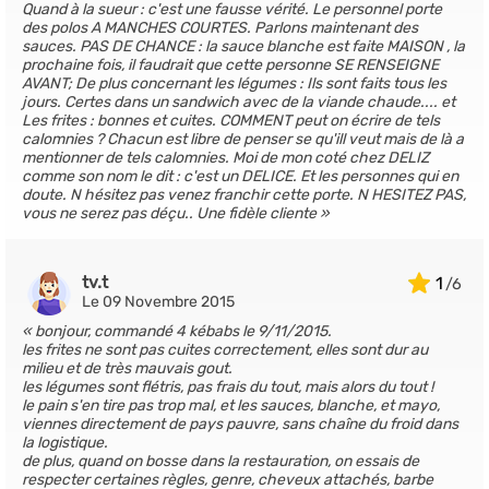
Quand à la sueur : c'est une fausse vérité. Le personnel porte
des polos A MANCHES COURTES. Parlons maintenant des
sauces. PAS DE CHANCE : la sauce blanche est faite MAISON , la
prochaine fois, il faudrait que cette personne SE RENSEIGNE
AVANT; De plus concernant les légumes : Ils sont faits tous les
jours. Certes dans un sandwich avec de la viande chaude.... et
Les frites : bonnes et cuites. COMMENT peut on écrire de tels
calomnies ? Chacun est libre de penser se qu'ill veut mais de là a
mentionner de tels calomnies. Moi de mon coté chez DELIZ
comme son nom le dit : c'est un DELICE. Et les personnes qui en
doute. N hésitez pas venez franchir cette porte. N HESITEZ PAS,
vous ne serez pas déçu.. Une fidèle cliente
tv.t
1
Le 09 Novembre 2015
bonjour, commandé 4 kébabs le 9/11/2015.
les frites ne sont pas cuites correctement, elles sont dur au
milieu et de très mauvais gout.
les légumes sont flétris, pas frais du tout, mais alors du tout !
le pain s'en tire pas trop mal, et les sauces, blanche, et mayo,
viennes directement de pays pauvre, sans chaîne du froid dans
la logistique.
de plus, quand on bosse dans la restauration, on essais de
respecter certaines règles, genre, cheveux attachés, barbe