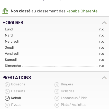
Non classé
au classement des
kebabs Charente
HORAIRES
Lundi
n.c
Mardi
n.c
Mercredi
n.c
Jeudi
n.c
Vendredi
n.c
Samedi
n.c
Dimanche
n.c
PRESTATIONS
Boissons
Burgers
Desserts
Grillades
Kebab
Lahmacun / Pide
Pizzas
Plats / Assiettes