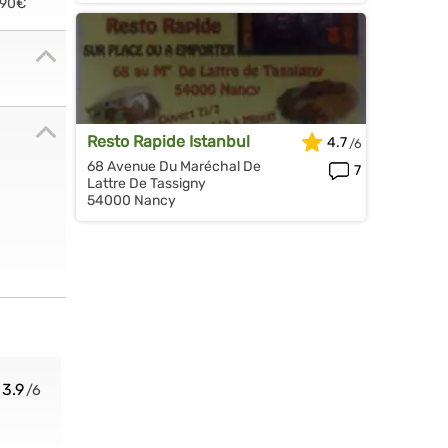
.90€
Resto Rapide Istanbul
4.7
68 Avenue Du Maréchal De
7
Lattre De Tassigny
54000 Nancy
3.9