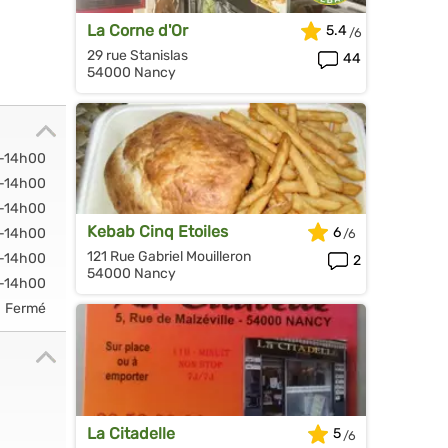
La Corne d'Or
5.4
29 rue Stanislas
44
54000 Nancy
-14h00
-14h00
-14h00
Kebab Cinq Etoiles
6
-14h00
121 Rue Gabriel Mouilleron
-14h00
2
54000 Nancy
-14h00
Fermé
La Citadelle
5