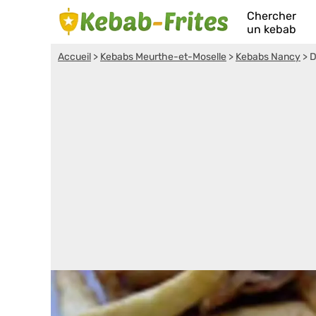
Chercher
un kebab
Accueil
>
Kebabs Meurthe-et-Moselle
>
Kebabs Nancy
>
D