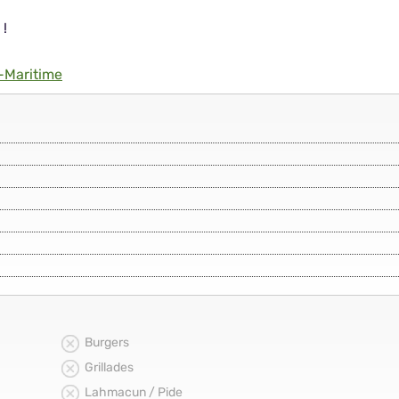
 !
-Maritime
Burgers
Grillades
Lahmacun / Pide