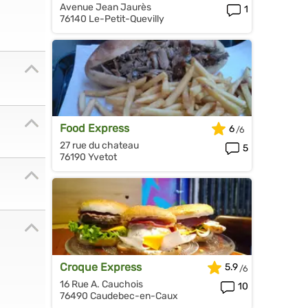
Avenue Jean Jaurès
1
76140 Le-Petit-Quevilly
Food Express
6
27 rue du chateau
5
76190 Yvetot
Croque Express
5.9
16 Rue A. Cauchois
10
76490 Caudebec-en-Caux