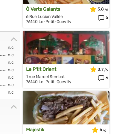
Ô Verts Galants
5.8
6 Rue Lucien Vallée
6
76140 Le-Petit-Quevilly
n.c
n.c
n.c
Le P'tit Orient
3.7
n.c
1 rue Marcel Sembat
n.c
6
76140 Le-Petit-Quevilly
n.c
n.c
Majestik
6