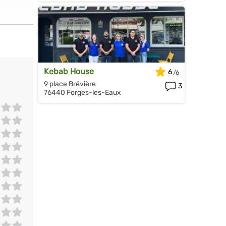
Kebab House
6
9 place Brévière
3
76440 Forges-les-Eaux