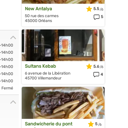
New Antalya
5.5
50 rue des carmes
5
45000 Orléans
-14h00
-14h00
-14h00
Sultans Kebab
5.6
-14h00
6 avenue de la Libération
-14h00
4
45700 Villemandeur
-14h00
Fermé
Sandwicherie du pont
5