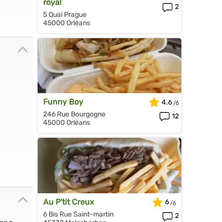
royal
2
5 Quai Prague
45000 Orléans
Funny Boy
4.6
246 Rue Bourgogne
12
45000 Orléans
Au P'tit Creux
6
6 Bis Rue Saint-martin
2