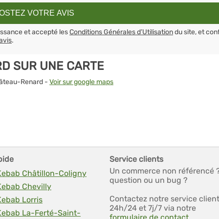
aissance et accepté les
Conditions Générales d’Utilisation
du site, et con
avis
.
D SUR UNE CARTE
Château-Renard -
Voir sur google maps
pide
Service clients
Un commerce non référencé 
Kebab Châtillon-Coligny
question ou un bug ?
Kebab Chevilly
Contactez notre service clien
Kebab Lorris
24h/24 et 7j/7 via notre
 Kebab La-Ferté-Saint-
formulaire de contact