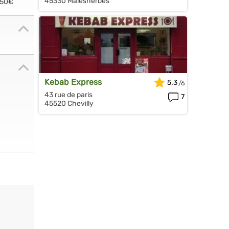
45330 Malesherbes
.50€
Kebab Express
5.3
43 rue de paris
7
45520 Chevilly