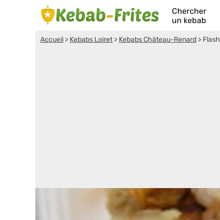
Chercher
un kebab
Accueil
>
Kebabs Loiret
>
Kebabs Château-Renard
>
Flash