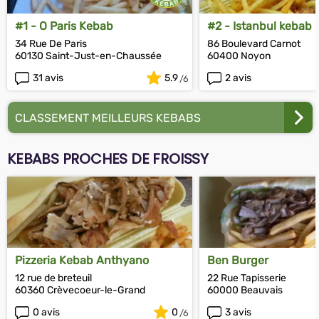
#1 - O Paris Kebab
#2 - Istanbul kebab
34 Rue De Paris
86 Boulevard Carnot
60130 Saint-Just-en-Chaussée
60400 Noyon
31 avis
5.9
2 avis
CLASSEMENT MEILLEURS KEBABS
KEBABS PROCHES DE FROISSY
Pizzeria Kebab Anthyano
Ben Burger
12 rue de breteuil
22 Rue Tapisserie
60360 Crèvecoeur-le-Grand
60000 Beauvais
0 avis
0
3 avis