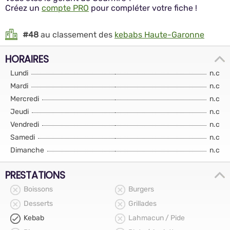
Créez un
compte PRO
pour compléter votre fiche !
#48
au classement des
kebabs Haute-Garonne
HORAIRES
Lundi
n.c
Mardi
n.c
Mercredi
n.c
Jeudi
n.c
Vendredi
n.c
Samedi
n.c
Dimanche
n.c
PRESTATIONS
Boissons
Burgers
Desserts
Grillades
Kebab
Lahmacun / Pide