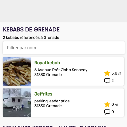
KEBABS DE GRENADE
2 kebabs référencés à Grenade
Royal kebab
6 Avenue Prés John Kennedy
5.8
31330 Grenade
2
Jeffrites
parking leader price
0
31330 Grenade
0