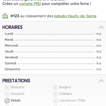
Créez un
compte PRO
pour compléter votre fiche !
#123
au classement des
kebabs Hauts-de-Seine
HORAIRES
Lundi
n.c
Mardi
n.c
Mercredi
n.c
Jeudi
n.c
Vendredi
n.c
Samedi
n.c
Dimanche
n.c
PRESTATIONS
Boissons
Burgers
Desserts
Grillades
Kebab
Lahmacun / Pide