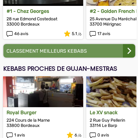
#1 - Chez Georges
#2 - Golden French F
28 rue Edmond Costedoat
25 Avenue Du Maréchal 
33000 Bordeaux
33700 Mérignac
46 avis
5.1
17 avis
CLASSEMENT MEILLEURS KEBABS
KEBABS PROCHES DE GUJAN-MESTRAS
Royal Burger
Le XV snack
224 Cours de la Marne
2 Rue Guy Pellerin
33800 Bordeaux
33114 Le Barp
1 avis
6
0 avis