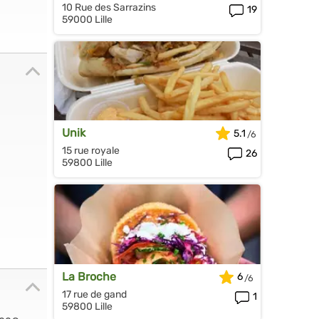
10 Rue des Sarrazins
19
59000 Lille
Unik
5.1
15 rue royale
26
59800 Lille
La Broche
6
17 rue de gand
1
59800 Lille