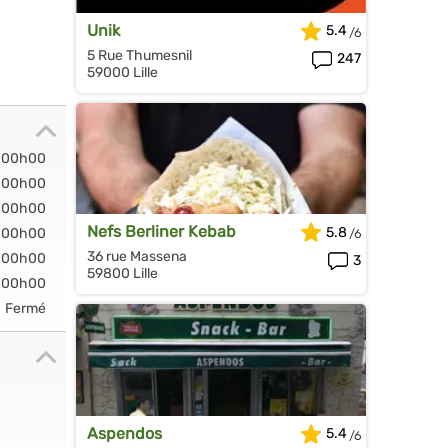
Unik
5.4
5 Rue Thumesnil
247
59000 Lille
-00h00
-00h00
-00h00
Nefs Berliner Kebab
5.8
-00h00
36 rue Massena
-00h00
3
59800 Lille
-00h00
Fermé
Aspendos
5.4