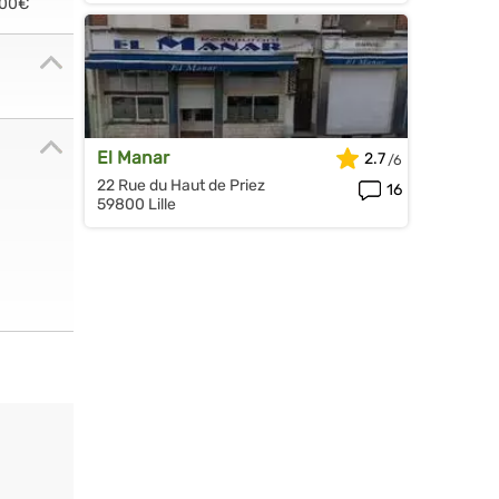
.00€
El Manar
2.7
22 Rue du Haut de Priez
16
59800 Lille