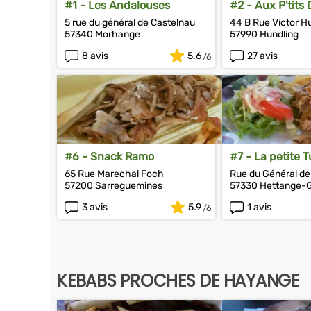
#1 - Les Andalouses
#2 - Aux P'tits 
5 rue du général de Castelnau
44 B Rue Victor H
57340 Morhange
57990 Hundling
8 avis
5.6
27 avis
#6 - Snack Ramo
#7 - La petite 
65 Rue Marechal Foch
Rue du Général de
57200 Sarreguemines
57330 Hettange-
3 avis
5.9
1 avis
KEBABS PROCHES DE HAYANGE