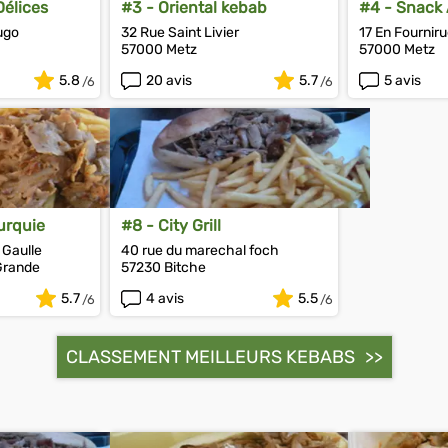
Délices
#3 - Oriental kebab
#4 - Snack 
ugo
32 Rue Saint Livier
17 En Fournir
57000 Metz
57000 Metz
5.8
20 avis
5.7
5 avis
Turquie
#8 - City Grill
 Gaulle
40 rue du marechal foch
Grande
57230 Bitche
5.7
4 avis
5.5
CLASSEMENT MEILLEURS KEBABS