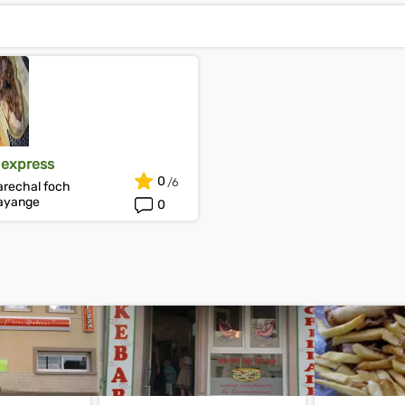
t express
0
arechal foch
ayange
0