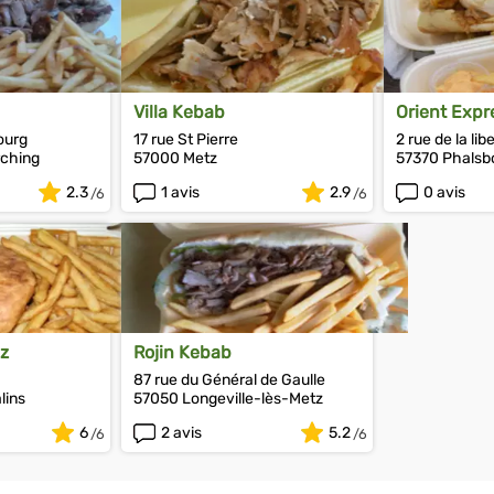
Villa Kebab
Orient Expr
ourg
17 rue St Pierre
2 rue de la lib
rching
57000 Metz
57370 Phalsb
2.3
1 avis
2.9
0 avis
z
Rojin Kebab
87 rue du Général de Gaulle
lins
57050 Longeville-lès-Metz
6
2 avis
5.2