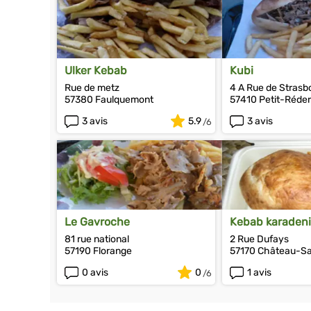
Ulker Kebab
Kubi
Rue de metz
4 A Rue de Strasb
57380 Faulquemont
57410 Petit-Réde
3 avis
5.9
3 avis
Le Gavroche
Kebab karadeni
81 rue national
2 Rue Dufays
57190 Florange
57170 Château-Sa
0 avis
0
1 avis