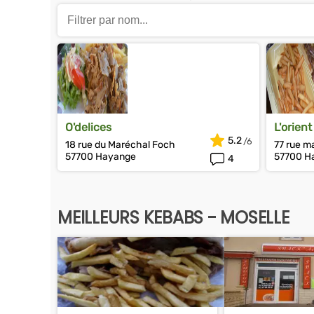
O'delices
L'orien
5.2
18 rue du Maréchal Foch
77 rue m
57700 Hayange
57700 H
4
MEILLEURS KEBABS - MOSELLE