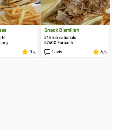
ess
Snack Bismillah
erté
213 rue nationale
ourg
57600 Forbach
0
1 avis
6