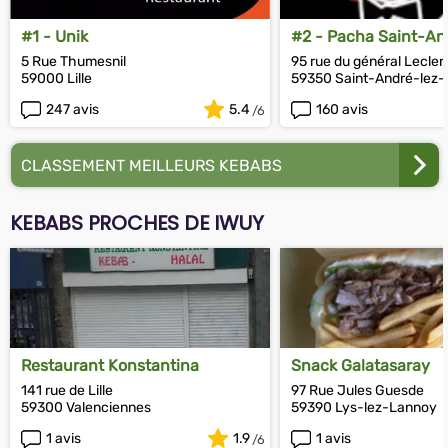
#1 - Unik
#2 - Pacha Saint-An
5 Rue Thumesnil
95 rue du général Lecler
59000 Lille
59350 Saint-André-lez-L
247 avis
5.4
160 avis
CLASSEMENT MEILLEURS KEBABS
KEBABS PROCHES DE IWUY
Restaurant Konstantina
Snack Galatasaray
141 rue de Lille
97 Rue Jules Guesde
59300 Valenciennes
59390 Lys-lez-Lannoy
1 avis
1.9
1 avis