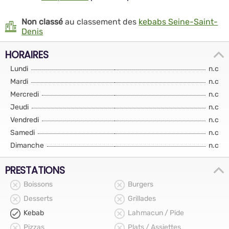
Non classé
au classement des
kebabs Seine-Saint-
Denis
HORAIRES
Lundi
n.c
Mardi
n.c
Mercredi
n.c
Jeudi
n.c
Vendredi
n.c
Samedi
n.c
Dimanche
n.c
PRESTATIONS
Boissons
Burgers
Desserts
Grillades
Kebab
Lahmacun / Pide
Pizzas
Plats / Assiettes