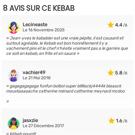
8 AVIS SUR CE KEBAB
Lecineaste
4.4
Le 16 Novembre 2025
Jean-yves le kababier est une vraie pépite, il est causant et
surtout agréable, le Kebab est bon honnêtement il y a
vachement pire et le chef n’hésite vraiment pas a le garnire que
ce soit en kebab, en frite et en sauce
vachier49
5.8
Le 21 Mai 2018
gagagagagaga funfun bolbol super blllllackj4444k blaaack
moustaaaaache catherine ménard catherine meynard mcdoo
jasxzie
1.6
Le 27 Décembre 2017
Kébab pourri!!