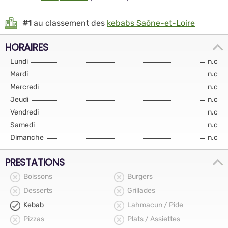
#1
au classement des
kebabs Saône-et-Loire
HORAIRES
Lundi
n.c
Mardi
n.c
Mercredi
n.c
Jeudi
n.c
Vendredi
n.c
Samedi
n.c
Dimanche
n.c
PRESTATIONS
Boissons
Burgers
Desserts
Grillades
Kebab
Lahmacun / Pide
Pizzas
Plats / Assiettes