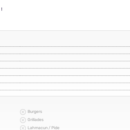
 !
Burgers
Grillades
Lahmacun / Pide