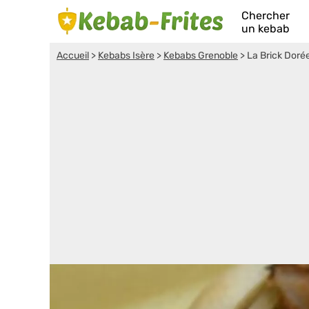
Chercher
un kebab
Accueil
>
Kebabs Isère
>
Kebabs Grenoble
>
La Brick Doré