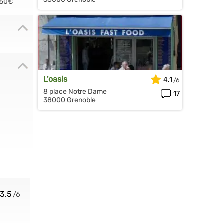
.50€
L'oasis
4.1
8 place Notre Dame
17
38000 Grenoble
3.5