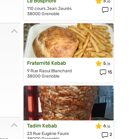
Le Bosphore
5
110 cours Jean Jaurès
7
38000 Grenoble
Fraternité Kebab
5
9 Rue Raoul Blanchard
15
38000 Grenoble
Tadim Kebab
6
23 Rue Eugène Faure
2
38000 Grenoble