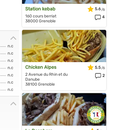
Station kebab
5.6
160 cours berriat
4
38000 Grenoble
n.c
n.c
n.c
Chicken Alpes
5.5
n.c
2 Avenue du Rhin et du
n.c
2
Danube
n.c
38100 Grenoble
n.c