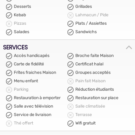
Desserts
Grillades
Kebab
Lahmacun / Pide
Pizzas
Plats / Assiettes
Salades
Sandwichs
SERVICES
Accès handicapés
Broche faite Maison
Carte de fidélité
Certificat halal
Frîtes fraiches Maison
Groupes acceptés
Menu enfant
Pain fait Maison
Parking
Réduction étudiants
Restauration à emporter
Restauration sur place
Salle avec télévision
Salle climatisée
Service de livraison
Terrasse
Thé offert
Wifi gratuit