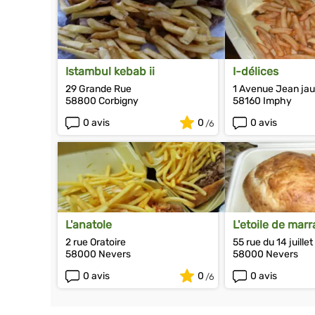
Istambul kebab ii
I-délices
29 Grande Rue
1 Avenue Jean jau
58800 Corbigny
58160 Imphy
0 avis
0
0 avis
L'anatole
L'etoile de mar
2 rue Oratoire
55 rue du 14 juillet
58000 Nevers
58000 Nevers
0 avis
0
0 avis