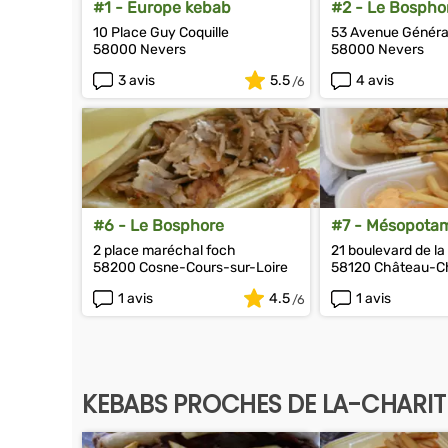
#1 - Europe kebab
#2 - Le Bospho
10 Place Guy Coquille
53 Avenue Général
58000 Nevers
58000 Nevers
3 avis
5.5
4 avis
#6 - Le Bosphore
#7 - Mésopota
2 place maréchal foch
21 boulevard de la
58200 Cosne-Cours-sur-Loire
58120 Château-C
1 avis
4.5
1 avis
KEBABS PROCHES DE LA-CHARIT