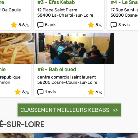
re
#3 - Efes Kebab
#4 - Le Sna
 De Gaulle
12 Place Saint Pierre
17 Rue Saint-
58400 La-Charité-sur-Loire
58200 Cosne-
5.6
5 avis
5
3 avis
mie
#8 - Bab el oued
 république
centre comercial saint laurent
hinon
58200 Cosne-Cours-sur-Loire
6
1 avis
6
CLASSEMENT MEILLEURS KEBABS
É-SUR-LOIRE