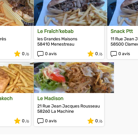
Le Fraîch'kebab
Snack Ptt
rès
les Grandes Maisons
11 Rue Jean 
58410 Menestreau
58500 Clame
0
0 avis
0
0 avis
rakech
Le Madison
21 Rue Jean Jacques Rousseau
58260 La Machine
0
0 avis
0