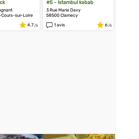
ck
#5 - Istambul kebab
agnant
3 Rue Marie Davy
Cours-sur-Loire
58500 Clamecy
4.7
1 avis
6