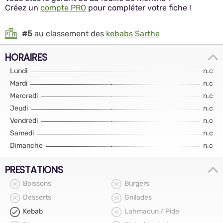
Créez un
compte PRO
pour compléter votre fiche !
#5
au classement des
kebabs Sarthe
HORAIRES
Lundi
n.c
Mardi
n.c
Mercredi
n.c
Jeudi
n.c
Vendredi
n.c
Samedi
n.c
Dimanche
n.c
PRESTATIONS
Boissons
Burgers
Desserts
Grillades
Kebab
Lahmacun / Pide