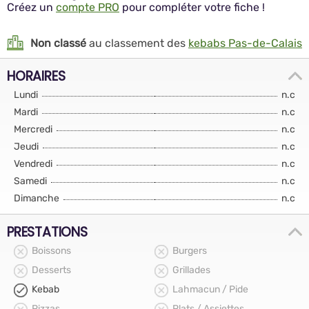
Créez un
compte PRO
pour compléter votre fiche !
Non classé
au classement des
kebabs Pas-de-Calais
HORAIRES
Lundi
n.c
Mardi
n.c
Mercredi
n.c
Jeudi
n.c
Vendredi
n.c
Samedi
n.c
Dimanche
n.c
PRESTATIONS
Boissons
Burgers
Desserts
Grillades
Kebab
Lahmacun / Pide
Pizzas
Plats / Assiettes